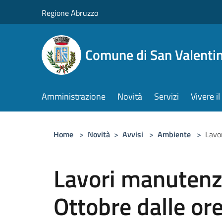
Salta al contenuto principale
Regione Abruzzo
Comune di San Valentin
Amministrazione
Novità
Servizi
Vivere 
Home
>
Novità
>
Avvisi
>
Ambiente
>
Lavo
Lavori manutenzi
Ottobre dalle or